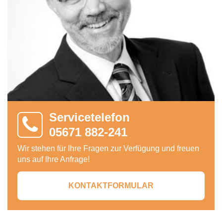
Servicetelefon
05671 882-241
Wir stehen für Ihre Fragen zur Verfügung und freuen
uns auf Ihre Anfrage!
KONTAKTFORMULAR