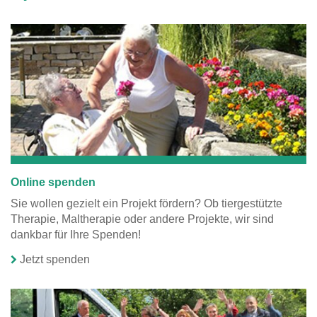
Sie möchten
helfen und fragen
sich: Wie und wo
kann ich etwas
bewirken? Hier
erfahren Sie
mehr über
unsere Projekte.
Online spenden
Sie wollen gezielt ein Projekt fördern? Ob tiergestützte
Therapie, Maltherapie oder andere Projekte, wir sind
dankbar für Ihre Spenden!
Jetzt spenden